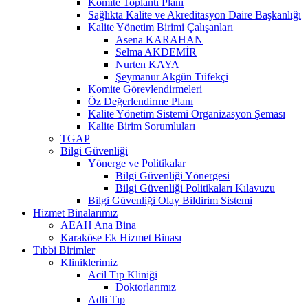
Komite Toplantı Planı
Sağlıkta Kalite ve Akreditasyon Daire Başkanlığı
Kalite Yönetim Birimi Çalışanları
Asena KARAHAN
Selma AKDEMİR
Nurten KAYA
Şeymanur Akgün Tüfekçi
Komite Görevlendirmeleri
Öz Değerlendirme Planı
Kalite Yönetim Sistemi Organizasyon Şeması
Kalite Birim Sorumluları
TGAP
Bilgi Güvenliği
Yönerge ve Politikalar
Bilgi Güvenliği Yönergesi
Bilgi Güvenliği Politikaları Kılavuzu
Bilgi Güvenliği Olay Bildirim Sistemi
Hizmet Binalarımız
AEAH Ana Bina
Karaköse Ek Hizmet Binası
Tıbbi Birimler
Kliniklerimiz
Acil Tıp Kliniği
Doktorlarımız
Adli Tıp