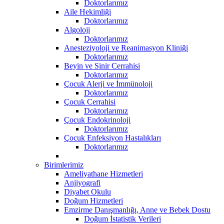
Doktorlarımız
Aile Hekimliği
Doktorlarımız
Algoloji
Doktorlarımız
Anesteziyoloji ve Reanimasyon Kliniği
Doktorlarımız
Beyin ve Sinir Cerrahisi
Doktorlarımız
Çocuk Alerji ve İmmünoloji
Doktorlarımız
Çocuk Cerrahisi
Doktorlarımız
Çocuk Endokrinoloji
Doktorlarımız
Çocuk Enfeksiyon Hastalıkları
Doktorlarımız
Birimlerimiz
Ameliyathane Hizmetleri
Anjiyografi
Diyabet Okulu
Doğum Hizmetleri
Emzirme Danışmanlığı, Anne ve Bebek Dostu
Doğum İstatistik Verileri