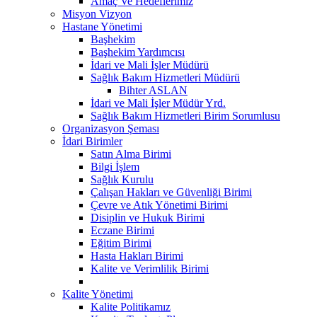
Amaç Ve Hedeflerimiz
Misyon Vizyon
Hastane Yönetimi
Başhekim
Başhekim Yardımcısı
İdari ve Mali İşler Müdürü
Sağlık Bakım Hizmetleri Müdürü
Bihter ASLAN
İdari ve Mali İşler Müdür Yrd.
Sağlık Bakım Hizmetleri Birim Sorumlusu
Organizasyon Şeması
İdari Birimler
Satın Alma Birimi
Bilgi İşlem
Sağlık Kurulu
Çalışan Hakları ve Güvenliği Birimi
Çevre ve Atık Yönetimi Birimi
Disiplin ve Hukuk Birimi
Eczane Birimi
Eğitim Birimi
Hasta Hakları Birimi
Kalite ve Verimlilik Birimi
Kalite Yönetimi
Kalite Politikamız