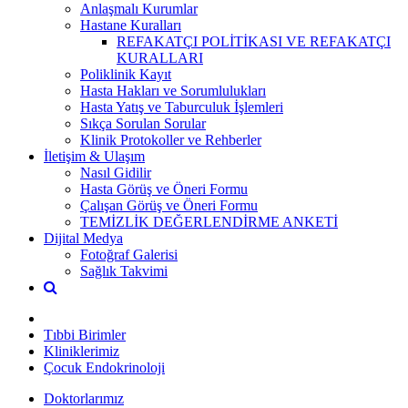
Anlaşmalı Kurumlar
Hastane Kuralları
REFAKATÇI POLİTİKASI VE REFAKATÇI
KURALLARI
Poliklinik Kayıt
Hasta Hakları ve Sorumlulukları
Hasta Yatış ve Taburculuk İşlemleri
Sıkça Sorulan Sorular
Klinik Protokoller ve Rehberler
İletişim & Ulaşım
Nasıl Gidilir
Hasta Görüş ve Öneri Formu
Çalışan Görüş ve Öneri Formu
TEMİZLİK DEĞERLENDİRME ANKETİ
Dijital Medya
Fotoğraf Galerisi
Sağlık Takvimi
Tıbbi Birimler
Kliniklerimiz
Çocuk Endokrinoloji
Doktorlarımız