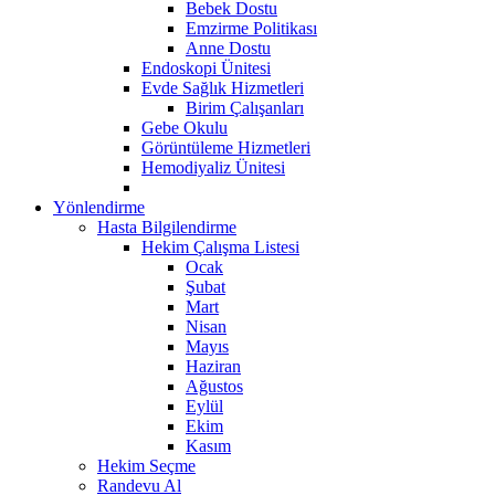
Bebek Dostu
Emzirme Politikası
Anne Dostu
Endoskopi Ünitesi
Evde Sağlık Hizmetleri
Birim Çalışanları
Gebe Okulu
Görüntüleme Hizmetleri
Hemodiyaliz Ünitesi
Yönlendirme
Hasta Bilgilendirme
Hekim Çalışma Listesi
Ocak
Şubat
Mart
Nisan
Mayıs
Haziran
Ağustos
Eylül
Ekim
Kasım
Hekim Seçme
Randevu Al