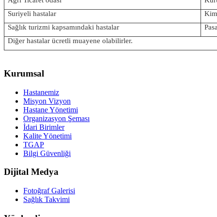
Ağrı Ticaret odası
Kuru
Suriyeli hastalar
Kiml
Sağlık turizmi kapsamındaki hastalar
Pas
Diğer hastalar ücretli muayene olabilirler.
Kurumsal
Hastanemiz
Misyon Vizyon
Hastane Yönetimi
Organizasyon Şeması
İdari Birimler
Kalite Yönetimi
TGAP
Bilgi Güvenliği
Dijital Medya
Fotoğraf Galerisi
Sağlık Takvimi