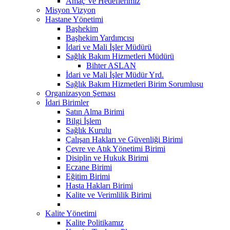
Amaç Ve Hedeflerimiz
Misyon Vizyon
Hastane Yönetimi
Başhekim
Başhekim Yardımcısı
İdari ve Mali İşler Müdürü
Sağlık Bakım Hizmetleri Müdürü
Bihter ASLAN
İdari ve Mali İşler Müdür Yrd.
Sağlık Bakım Hizmetleri Birim Sorumlusu
Organizasyon Şeması
İdari Birimler
Satın Alma Birimi
Bilgi İşlem
Sağlık Kurulu
Çalışan Hakları ve Güvenliği Birimi
Çevre ve Atık Yönetimi Birimi
Disiplin ve Hukuk Birimi
Eczane Birimi
Eğitim Birimi
Hasta Hakları Birimi
Kalite ve Verimlilik Birimi
Kalite Yönetimi
Kalite Politikamız