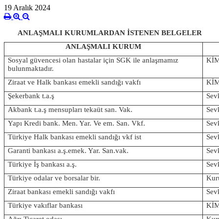
19 Aralık 2024
ANLAŞMALI KURUMLARDAN İSTENEN BELGELER
ANLAŞMALI KURUM
Sosyal güvencesi olan hastalar için SGK ile anlaşmamız
KİM
bulunmaktadır.
Ziraat ve Halk bankası emekli sandığı vakfı
KİM
Şekerbank t.a.ş
Sevk
Akbank t.a.ş mensupları tekaüt san. Vak.
Sevk
Yapı Kredi bank. Men. Yar. Ve em. San. Vkf.
Sevk
Türkiye Halk bankası emekli sandığı vkf ist
Sevk
Garanti bankası a.ş.emek. Yar. San.vak.
Sevk
Türkiye İş bankası a.ş.
Sevk
Türkiye odalar ve borsalar bir.
Kuru
Ziraat bankası emekli sandığı vakfı
Sevk
Türkiye vakıflar bankası
KİM