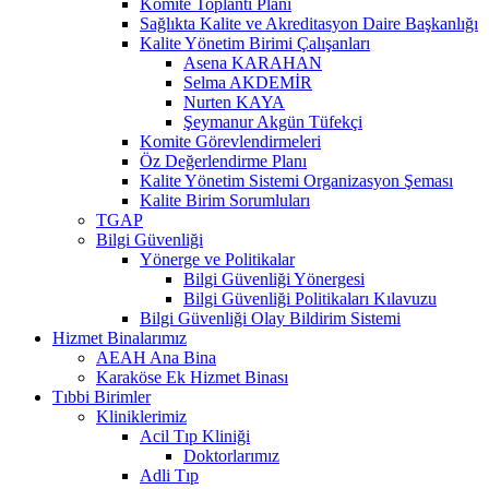
Komite Toplantı Planı
Sağlıkta Kalite ve Akreditasyon Daire Başkanlığı
Kalite Yönetim Birimi Çalışanları
Asena KARAHAN
Selma AKDEMİR
Nurten KAYA
Şeymanur Akgün Tüfekçi
Komite Görevlendirmeleri
Öz Değerlendirme Planı
Kalite Yönetim Sistemi Organizasyon Şeması
Kalite Birim Sorumluları
TGAP
Bilgi Güvenliği
Yönerge ve Politikalar
Bilgi Güvenliği Yönergesi
Bilgi Güvenliği Politikaları Kılavuzu
Bilgi Güvenliği Olay Bildirim Sistemi
Hizmet Binalarımız
AEAH Ana Bina
Karaköse Ek Hizmet Binası
Tıbbi Birimler
Kliniklerimiz
Acil Tıp Kliniği
Doktorlarımız
Adli Tıp